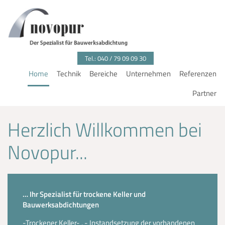
Tel.: 040 / 79 09 09 30
Home
Technik
Bereiche
Unternehmen
Referenzen
Partner
Herzlich Willkommen bei
Novopur...
… Ihr Spezialist für trockene Keller und
Bauwerksabdichtungen
-Trockener Keller- , - Instandsetzung der vorhandenen